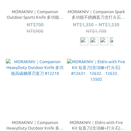
MORAKNIV｜Companion
MORAKNIV｜Companion Spark
Outdoor Sports Knife 多功能不
多功能不銹鋼直刀含打火石
銹鋼直刀 #12215、12092、
#13567、13570、13571、
NT$700
NT$1,350 ~ NT$1,530
13216、14070、14072、
13573
NT$900
NT$1,700
14074
MORAKNIV｜Companion
MORAKNIV｜Eldris with Fire
HeavyDuty Outdoor Knife 多功
Kit 短直刀(含項鍊+打火石)