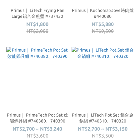
Primus｜ LiTech Frying Pan
Primus｜Kuchoma Stove烤肉爐
Large鋁合金煎盤 #737430
#440080
NT$1,800
NT$5,880
NT$2,000
NT$9,500
Primus｜ PrimeTech Pot Set 效
Primus｜ LiTech Pot Set 鋁合金
能鍋具組 #740380、740390
鍋組 #740310、740320
NT$2,700 ~ NT$3,240
NT$2,700 ~ NT$3,150
NT$3,600
NT$3,500