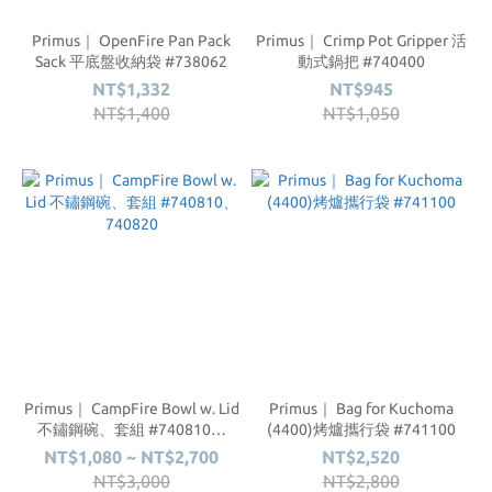
Primus｜ OpenFire Pan Pack
Primus｜ Crimp Pot Gripper 活
Sack 平底盤收納袋 #738062
動式鍋把 #740400
NT$1,332
NT$945
NT$1,400
NT$1,050
Primus｜ CampFire Bowl w. Lid
Primus｜ Bag for Kuchoma
不鏽鋼碗、套組 #740810、
(4400)烤爐攜行袋 #741100
740820
NT$1,080 ~ NT$2,700
NT$2,520
NT$3,000
NT$2,800