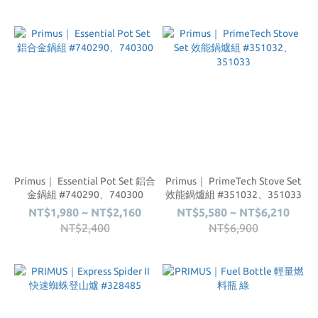
Primus｜ Essential Pot Set 鋁合
Primus｜ PrimeTech Stove Set
金鍋組 #740290、740300
效能鍋爐組 #351032、351033
NT$1,980 ~ NT$2,160
NT$5,580 ~ NT$6,210
NT$2,400
NT$6,900