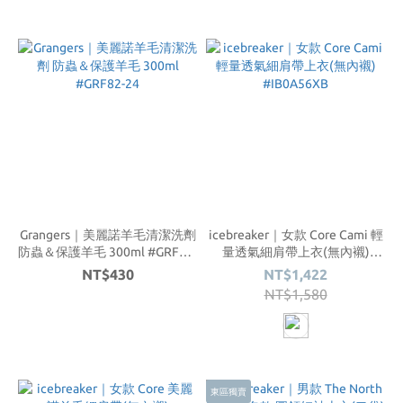
Grangers｜美麗諾羊毛清潔洗劑
icebreaker｜女款 Core Cami 輕
防蟲＆保護羊毛 300ml #GRF82-
量透氣細肩帶上衣(無內襯)
24
#IB0A56XB
NT$430
NT$1,422
NT$1,580
東區獨賣