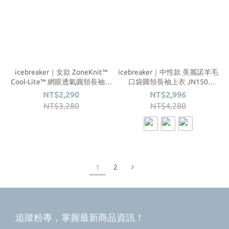
icebreaker｜女款 ZoneKnit™
icebreaker｜中性款 美麗諾羊毛
Cool-Lite™ 網眼透氣圓領長袖上
口袋圓領長袖上衣 JN150
衣 BF150 #IB0A56H4
#IB0A56SE
NT$2,290
NT$2,996
NT$3,280
NT$4,280
1
2
追蹤粉專，掌握最新商品資訊！