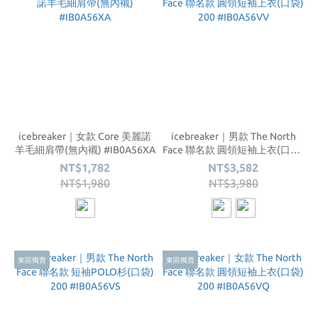
icebreaker｜女款 Core 美麗諾
icebreaker｜男款 The North
羊毛細肩帶(無內襯) #IB0A56XA
Face 聯名款 圓領短袖上衣(口袋)
200 #IB0A56VV
NT$1,782
NT$3,582
NT$1,980
NT$3,980
東區獨賣
東區獨賣