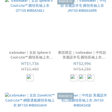
零碼特惠7折
icebreaker｜女款 Sphere II
東區限定｜icebreaker｜中性款
Cool-Lite™ 圓領長袖上衣
美麗諾羊毛 圓領長袖上衣
GT150 #IB0A56EJ
JN150 #IB0A56RR
NT$1,736
NT$2,996
NT$2,480
NT$4,280
零碼特惠7折