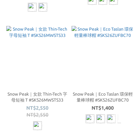
Snow Peak｜女款 Thin-Tech 字
Snow Peak｜Eco Taslan 環保輕
母短袖 T #SKS26MWSTS33
量棒球帽 #SKS26ZUFBC70
NT$2,550
NT$1,400
NT$2,550