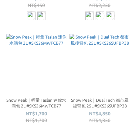
NT$450
NT$2,250
Snow Peak｜輕量 Taslan 迷你水
Snow Peak｜Dual Tech 都市風
滴包 2L #SKS26MWFCB77
後背包 25L #SKS26SUFBP38
NT$1,700
NT$4,850
NT$1,700
NT$4,850