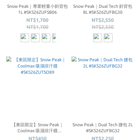
Snow Peak｜專業輕量小斜背包
Snow Peak｜Dual Tech 斜背包
1L #SKS26ZUFSB06
8L #SKS26ZUFBG30
NT$1,700
NT$2,550
NT$1,700
NT$2,550
【東區限定】Snow Peak｜
Snow Peak｜Dual Tech 腰包 2L
Coolmax 吸濕排汗襪
#SKS26ZUFBG32
#SKS26ZUTSO89
NT$450
NT$2,250