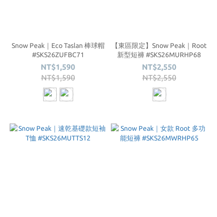
Snow Peak｜Eco Taslan 棒球帽
【東區限定】Snow Peak｜Root
#SKS26ZUFBC71
新型短褲 #SKS26MURHP68
NT$1,590
NT$2,550
NT$1,590
NT$2,550