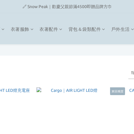
🔗 Snow Peak｜歡慶父親節滿4500即贈品牌方巾
🔗 Snow Peak｜歡慶父親節滿4500即贈品牌方巾
🔗 Fjallraven｜上衣任選2件2480元
類
衣著服飾
衣著配件
背包＆袋類配件
戶外生活
🎉On/HOKA 新品陸續上架
🔗 Snow Peak｜歡慶父親節滿4500即贈品牌方巾
東區獨賣