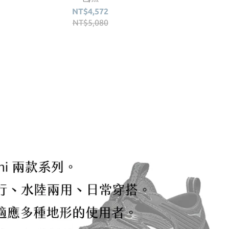
NT$4
NT$4,572
NT$5
NT$5,080