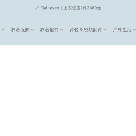
🔗 Snow Peak｜歡慶父親節滿4500即贈品牌方巾
🔗 Fjallraven｜上衣任選2件2480元
🎉On/HOKA 新品陸續上架
類
衣著服飾
衣著配件
背包＆袋類配件
戶外生活
🔗 Snow Peak｜歡慶父親節滿4500即贈品牌方巾