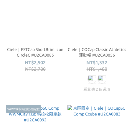
Ciele｜FSTCap ShortBrim Icon
Ciele｜GOCap Classic Athletics
CircleC #U2CA0085
運動帽 #U2CA0056
NT$2,502
NT$1,332
NT$2,780
NT$1,480
看其他 2 個選項
WWM城市馬拉松-限定款