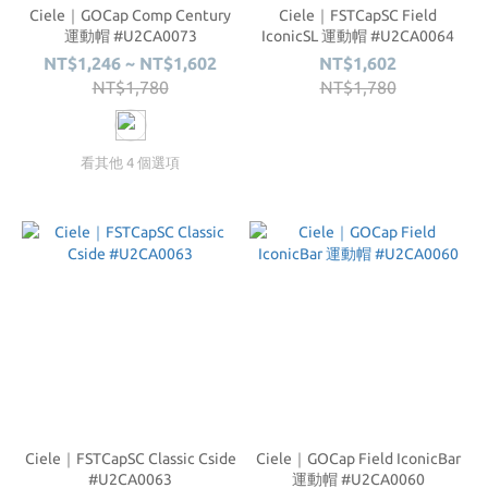
Ciele｜GOCap Comp Century
Ciele｜FSTCapSC Field
運動帽 #U2CA0073
IconicSL 運動帽 #U2CA0064
NT$1,246 ~ NT$1,602
NT$1,602
NT$1,780
NT$1,780
看其他 4 個選項
Ciele｜FSTCapSC Classic Cside
Ciele｜GOCap Field IconicBar
#U2CA0063
運動帽 #U2CA0060