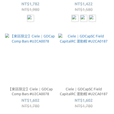
NT$1,782
NT$1,422
NT$1,980
NT$1,580
【東區限定】Ciele｜GOCap
Ciele｜GOCapSC Field
Comp Bars #U2CA0078
CapitalRC 運動帽 #U2CA0187
NT$1,602
NT$1,602
NT$1,780
NT$1,780