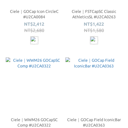
Ciele｜GOCap Icon CircleC
Ciele｜FSTCapSC Classic
#U2CA0084
AthleticsSL #U2CA0263
NT$2,412
NT$1,422
NT$2,680
NT$1,580
Ciele｜WWM26 GOCapSC
Ciele｜GOCap Field IconicBar
Comp #U2CA0322
#U2CA0363