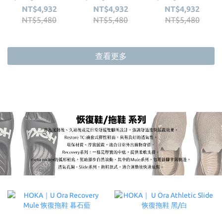
越野鞋 葉影綠/海玻
越野鞋 復古黃/橙黃
越野鞋 莓香紅/星光
NT$4,932
NT$4,932
NT$4,932
綠
紫
NT$5,480
NT$5,480
NT$5,480
查看更多