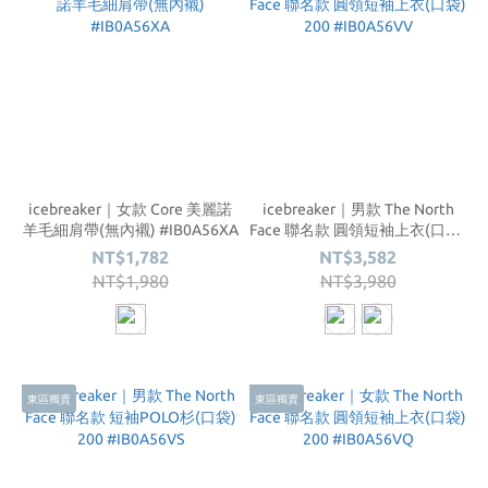
icebreaker｜女款 Core 美麗諾
icebreaker｜男款 The North
羊毛細肩帶(無內襯) #IB0A56XA
Face 聯名款 圓領短袖上衣(口袋)
200 #IB0A56VV
NT$1,782
NT$3,582
NT$1,980
NT$3,980
東區獨賣
東區獨賣