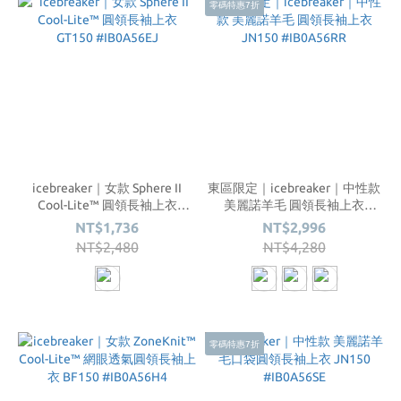
零碼特惠7折
icebreaker｜女款 Sphere II
東區限定｜icebreaker｜中性款
Cool-Lite™ 圓領長袖上衣
美麗諾羊毛 圓領長袖上衣
GT150 #IB0A56EJ
JN150 #IB0A56RR
NT$1,736
NT$2,996
NT$2,480
NT$4,280
零碼特惠7折