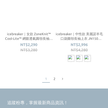
icebreaker｜女款 ZoneKnit™
icebreaker｜中性款 美麗諾羊毛
Cool-Lite™ 網眼透氣圓領長袖上
口袋圓領長袖上衣 JN150
衣 BF150 #IB0A56H4
#IB0A56SE
NT$2,290
NT$2,996
NT$3,280
NT$4,280
1
2
追蹤粉專，掌握最新商品資訊！