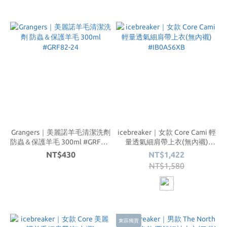
Grangers｜美麗諾羊毛清潔洗劑
icebreaker｜女款 Core Cami 輕
防蟲＆保護羊毛 300ml #GRF82-
量透氣細肩帶上衣(無內襯)
24
#IB0A56XB
NT$430
NT$1,422
NT$1,580
東區獨賣