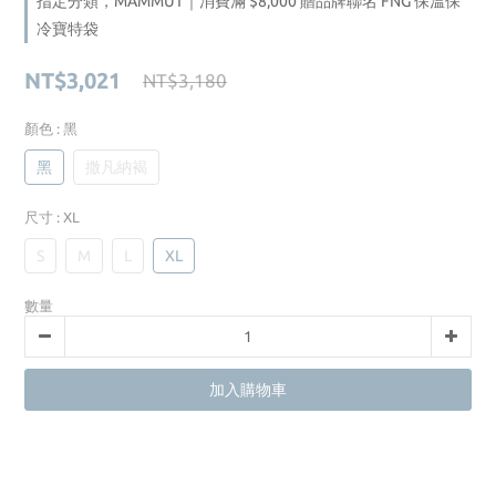
指定分類，MAMMUT｜消費滿 $8,000 贈品牌聯名 FNG 保溫保
冷寶特袋
NT$3,021
NT$3,180
顏色
: 黑
黑
撒凡納褐
尺寸
: XL
S
M
L
XL
數量
加入購物車