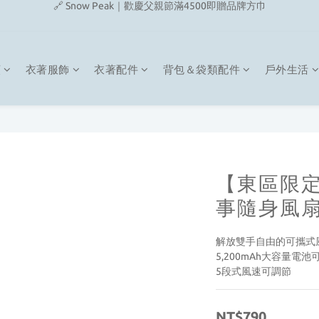
🔗 Snow Peak｜歡慶父親節滿4500即贈品牌方巾
🔗 Fjallraven｜上衣任選2件2480元
🎉On/HOKA 新品陸續上架
類
衣著服飾
衣著配件
背包＆袋類配件
戶外生活
🔗 Snow Peak｜歡慶父親節滿4500即贈品牌方巾
【東區限定】
事隨身風
解放雙手自由的可攜式
5,200mAh大容量電池
5段式風速可調節
NT$790