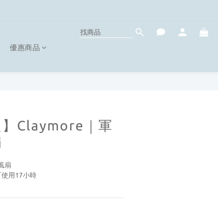
優惠商品
Claymore｜軍
扇
風扇
可使用17小時