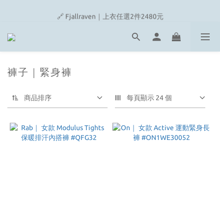
🔗 Snow Peak｜歡慶父親節滿4500即贈品牌方巾
🔗 Fjallraven｜上衣任選2件2480元
🎉On/HOKA 新品陸續上架
🔗 Snow Peak｜歡慶父親節滿4500即贈品牌方巾
褲子｜緊身褲
商品排序
每頁顯示 24 個