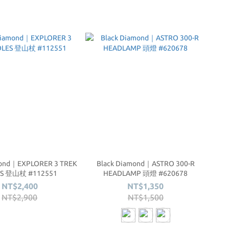
mond｜EXPLORER 3 TREK
Black Diamond｜ASTRO 300-R
S 登山杖 #112551
HEADLAMP 頭燈 #620678
NT$2,400
NT$1,350
NT$2,900
NT$1,500