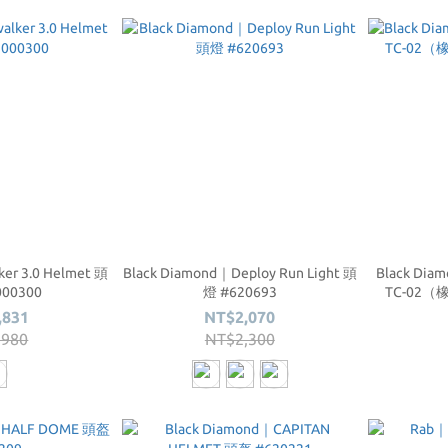
r 3.0 Helmet 頭
Black Diamond｜Deploy Run Light 頭
Black D
000300
燈 #620693
TC-02（
,831
NT$2,070
,980
NT$2,300