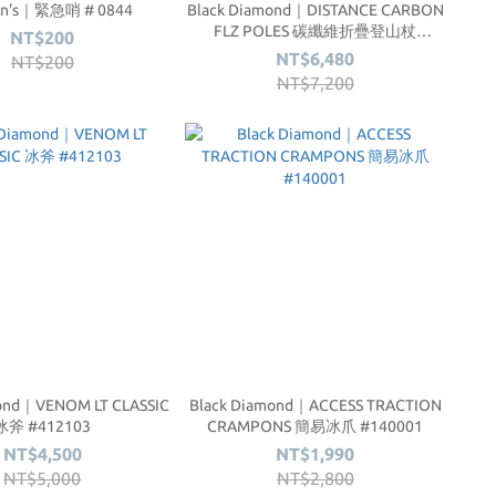
an's｜緊急哨 # 0844
Black Diamond｜DISTANCE CARBON
FLZ POLES 碳纖維折疊登山杖
NT$200
#112555
NT$6,480
NT$200
NT$7,200
mond｜VENOM LT CLASSIC
Black Diamond｜ACCESS TRACTION
冰斧 #412103
CRAMPONS 簡易冰爪 #140001
NT$4,500
NT$1,990
NT$5,000
NT$2,800