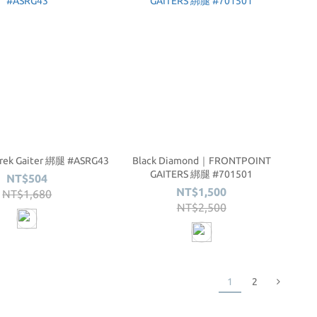
ek Gaiter 綁腿 #ASRG43
Black Diamond｜FRONTPOINT
GAITERS 綁腿 #701501
NT$504
NT$1,500
NT$1,680
NT$2,500
1
2