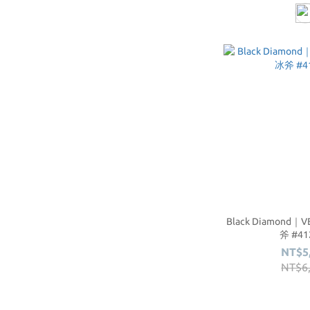
Black Diamond｜V
斧 #41
NT$5
NT$6