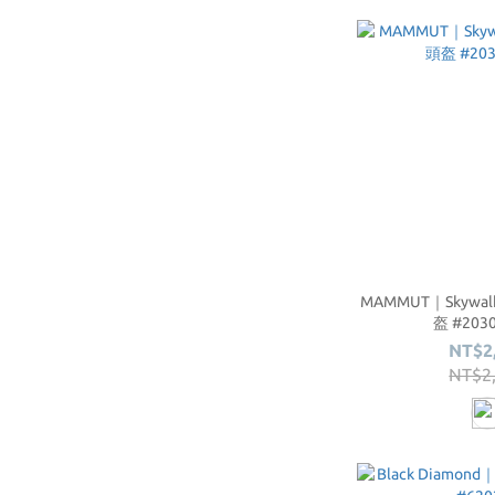
MAMMUT｜Skywalke
盔 #203
NT$2
NT$2