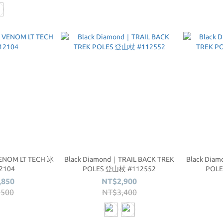
ENOM LT TECH 冰
Black Diamond｜TRAIL BACK TREK
Black Dia
2104
POLES 登山杖 #112552
POLE
,850
NT$2,900
,500
NT$3,400