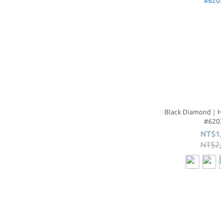
Black Diamond
#620
NT$1
NT$2