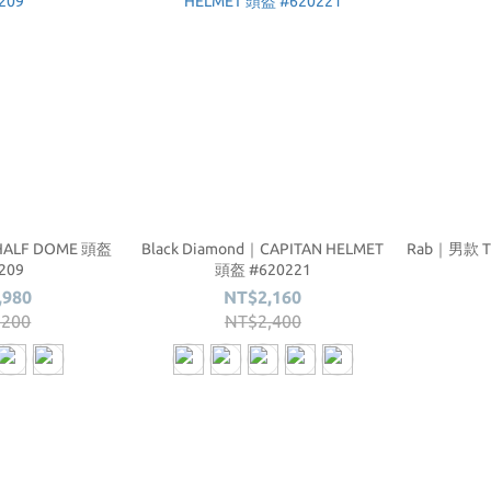
｜HALF DOME 頭盔
Black Diamond｜CAPITAN HELMET
Rab｜男款 Tr
209
頭盔 #620221
,980
NT$2,160
,200
NT$2,400