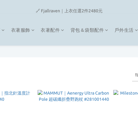
🔗 Snow Peak｜歡慶父親節滿4500即贈品牌方巾
🔗 Fjallraven｜上衣任選2件2480元
🎉On/HOKA 新品陸續上架
類
衣著服飾
衣著配件
背包＆袋類配件
戶外生活
🔗 Snow Peak｜歡慶父親節滿4500即贈品牌方巾