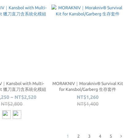
｜Kansbol with Multi-
MORAKNIV｜Morakniv® Survival Kit
urnt 獵刀直刀含系統化模組
for Kansbol/Garberg 生存套件
,250 ~ NT$2,520
NT$1,260
NT$2,800
NT$1,400
1
2
3
4
5