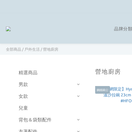
品牌分
全部商品
/
戶外生活
/
營地廚房
營地廚房
精選商品
男款
鋼鐵碗公
女款
兒童
背包＆袋類配件
衣著配件