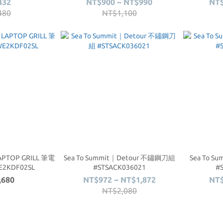
432
NT$900 ~ NT$990
NT$
480
NT$1,100
PTOP GRILL 筆電
Sea To Summit｜Detour 不鏽鋼刀組
Sea To 
2KDF02SL
#STSACK036021
#
,680
NT$972 ~ NT$1,872
NT$
NT$2,080