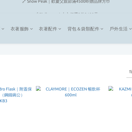
🔗 Snow Peak｜歡慶父親節滿4500即贈品牌方巾
🔗 Fjallraven｜上衣任選2件2480元
🎉On/HOKA 新品陸續上架
類
衣著服飾
衣著配件
背包＆袋類配件
戶外生活
🔗 Snow Peak｜歡慶父親節滿4500即贈品牌方巾