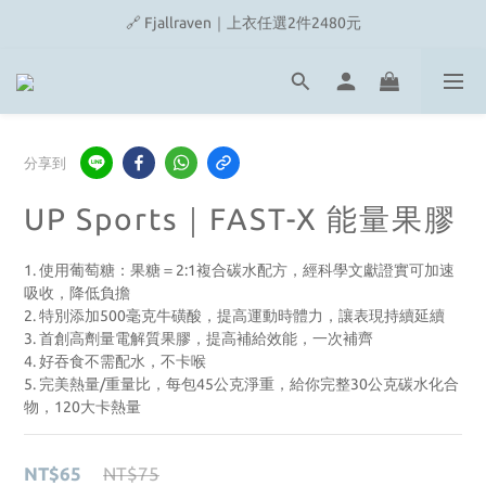
🔗 Snow Peak｜歡慶父親節滿4500即贈品牌方巾
🎉On/HOKA 新品陸續上架
🔗 Snow Peak｜歡慶父親節滿4500即贈品牌方巾
分享到
UP Sports｜FAST-X 能量果膠
1. 使用葡萄糖：果糖＝2:1複合碳水配方，經科學文獻證實可加速
吸收，降低負擔
2. 特別添加500毫克牛磺酸，提高運動時體力，讓表現持續延續
3. 首創高劑量電解質果膠，提高補給效能，一次補齊
4. 好吞食不需配水，不卡喉
5. 完美熱量/重量比，每包45公克淨重，給你完整30公克碳水化合
物，120大卡熱量
NT$65
NT$75