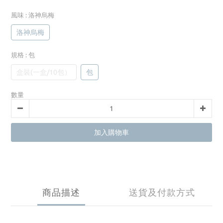
風味
: 洛神烏梅
洛神烏梅
規格
: 包
盒裝(一盒/10包）
包
數量
加入購物車
商品描述
送貨及付款方式