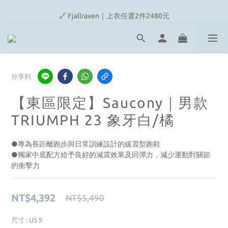
🔗 Snow Peak｜歡慶父親節滿4500即贈品牌方巾
🔗 Fjallraven｜上衣任選2件2480元
🎉On/HOKA 新品陸續上架
🔗 Snow Peak｜歡慶父親節滿4500即贈品牌方巾
分享到
【東區限定】Saucony｜男款
TRIUMPH 23 象牙白/橘
●專為長距離跑步與日常訓練設計的緩震型跑鞋
●獨家中底配方給予良好的減震效果及回彈力，減少運動對關節
的衝擊力
NT$4,392
NT$5,490
尺寸
: US 9