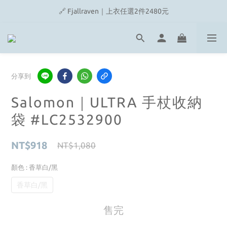
🔗 Snow Peak｜歡慶父親節滿4500即贈品牌方巾
🔗 Fjallraven｜上衣任選2件2480元
🎉On/HOKA 新品陸續上架
🔗 Snow Peak｜歡慶父親節滿4500即贈品牌方巾
分享到
Salomon｜ULTRA 手杖收納
袋 #LC2532900
NT$918
NT$1,080
顏色
: 香草白/黑
香草白/黑
售完