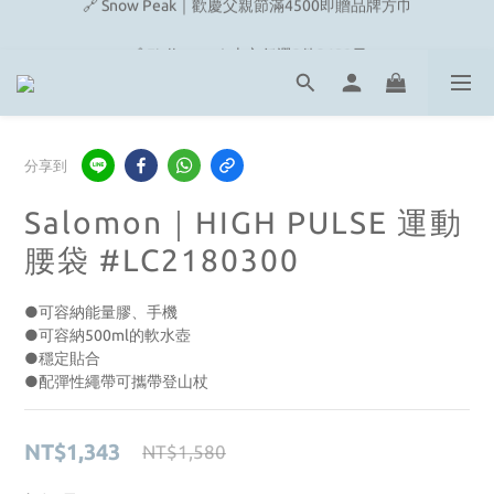
🔗 Snow Peak｜歡慶父親節滿4500即贈品牌方巾
🔗 Fjallraven｜上衣任選2件2480元
🎉On/HOKA 新品陸續上架
🔗 Snow Peak｜歡慶父親節滿4500即贈品牌方巾
分享到
Salomon｜HIGH PULSE 運動
腰袋 #LC2180300
●可容納能量膠、手機
●可容納500ml的軟水壺
●穩定貼合
●配彈性繩帶可攜帶登山杖
NT$1,343
NT$1,580