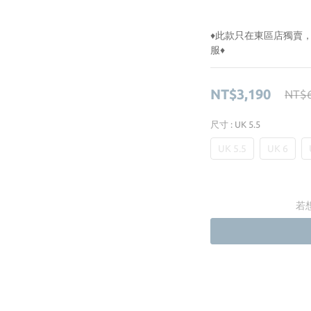
♦︎此款只在東區店獨
服♦︎
NT$3,190
NT$6
尺寸
: UK 5.5
UK 5.5
UK 6
若