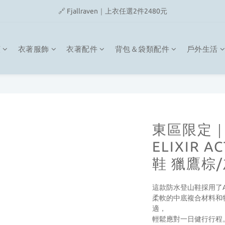
🔗 Snow Peak｜歡慶父親節滿4500即贈品牌方巾
🔗 Fjallraven｜上衣任選2件2480元
🎉On/HOKA 新品陸續上架
類
衣著服飾
衣著配件
背包＆袋類配件
戶外生活
🔗 Snow Peak｜歡慶父親節滿4500即贈品牌方巾
東區限定｜
ELIXIR 
鞋 獵鷹棕/
這款防水登山鞋採用了Act
柔軟的中底複合材料和
適，
輕鬆應對一日健行行程