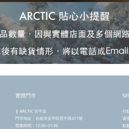
實體門市
SE
❙ ARCTIC 安平店
付
門市地址：台南市安平區育平路371號
退
營業時間：12:30~21:30
點