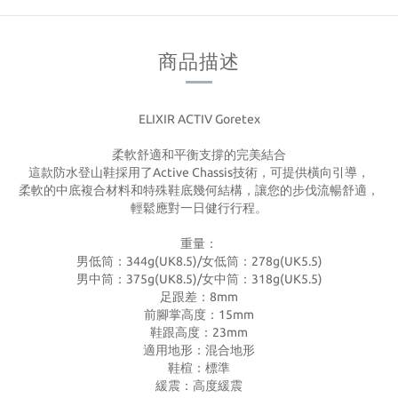
商品描述
ELIXIR ACTIV Goretex
柔軟舒適和平衡支撐的完美結合
這款防水登山鞋採用了Active Chassis技術，可提供橫向引導，
柔軟的中底複合材料和特殊鞋底幾何結構，讓您的步伐流暢舒適，
輕鬆應對一日健行行程。
重量：
男低筒：344g(UK8.5)/女低筒：278g(UK5.5)
男中筒：375g(UK8.5)/女中筒：318g(UK5.5)
足跟差：8mm
前腳掌高度：15mm
鞋跟高度：23mm
適用地形：混合地形
鞋楦：標準
緩震：高度緩震