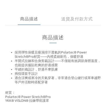
商品描述
送貨及付款方式
商品描述
採用彈性保暖且吸濕排汗透氣的Polartec® Power
Stretch®Pro材質——內裡柔細刷毛，保暖舒適
半開式拉鍊和合身剪裁設計——不僅能有效調節身體溫度，
也能提供服貼乾爽的舒適感覺
平縫針織設計，舒適不摩肌膚
拇指環套手設計
適合涼爽或寒冷的天氣穿著，非常適合登山健行或單車越野
等戶外活動時搭配穿著
材質：
Polartec® Power Stretch®Pro
YKK® VISLON®
拉鍊帶前護罩