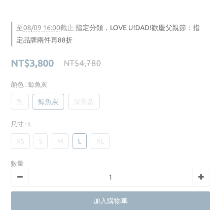
至
08/09 16:00
截止
指定分類，LOVE U!DAD!歡慶父親節：指
定品牌兩件再88折
NT$3,800
NT$4,780
顏色
: 鯨魚灰
黑
鯨魚灰
深墨藍
尺寸
: L
XS
S
M
L
XL
數量
加入購物車