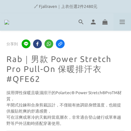
🔗 Snow Peak｜歡慶父親節滿4500即贈品牌方巾
🔗 Fjallraven｜上衣任選2件2480元
🎉On/HOKA 新品陸續上架
🔗 Snow Peak｜歡慶父親節滿4500即贈品牌方巾
分享到
Rab｜男款 Power Stretch
Pro Pull-On 保暖排汗衣
#QFE62
採用彈性保暖且吸濕排汗的Polartec® Power Stretch®ProTM材
質，
半開式拉鍊和合身剪裁設計，不僅能有效調節身體溫度，也能提
供服貼乾爽的舒適感覺，
可在涼爽或寒冷的天氣時當底層衣，非常適合登山健行或單車越
野等戶外活動時搭配穿著使用。