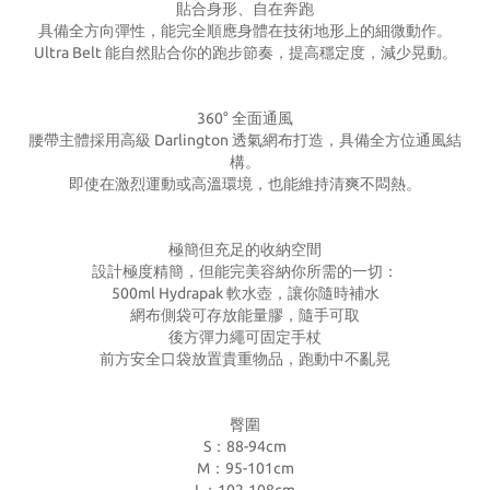
貼合身形、自在奔跑
具備全方向彈性，能完全順應身體在技術地形上的細微動作。
Ultra Belt 能自然貼合你的跑步節奏，提高穩定度，減少晃動。
360° 全面通風
腰帶主體採用高級 Darlington 透氣網布打造，具備全方位通風結
構。
即使在激烈運動或高溫環境，也能維持清爽不悶熱。
極簡但充足的收納空間
設計極度精簡，但能完美容納你所需的一切：
500ml Hydrapak 軟水壺，讓你隨時補水
網布側袋可存放能量膠，隨手可取
後方彈力繩可固定手杖
前方安全口袋放置貴重物品，跑動中不亂晃
臀圍
S：88-94cm
M：95-101cm