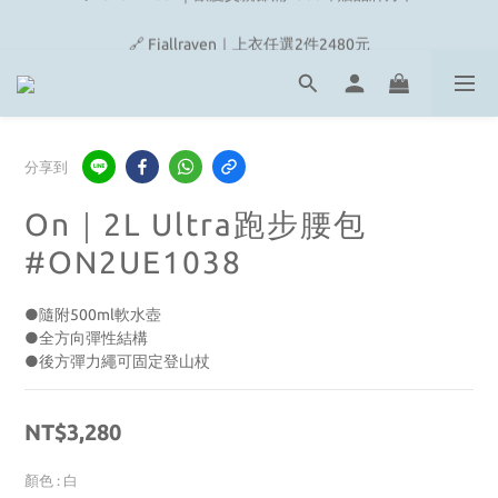
🔗 Snow Peak｜歡慶父親節滿4500即贈品牌方巾
🔗 Fjallraven｜上衣任選2件2480元
🎉On/HOKA 新品陸續上架
🔗 Snow Peak｜歡慶父親節滿4500即贈品牌方巾
分享到
On｜2L Ultra跑步腰包
#ON2UE1038
●隨附500ml軟水壺
●全方向彈性結構
●後方彈力繩可固定登山杖
NT$3,280
顏色
: 白