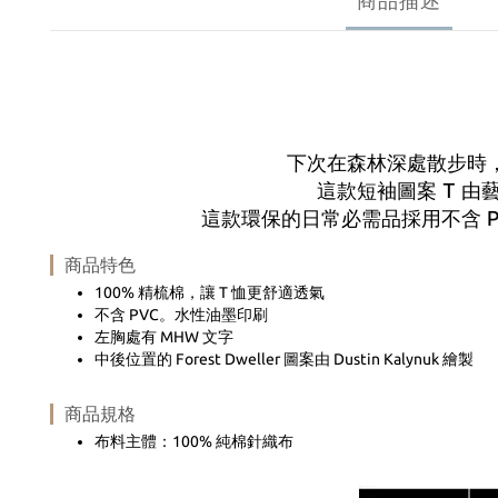
商品描述
下次在森林深處散步時
這款短袖圖案 T 由藝
這款環保的日常必需品採用不含 
商品特色
100% 精梳棉，讓 T 恤更舒適透氣
不含 PVC。水性油墨印刷
左胸處有 MHW 文字
中後位置的 Forest Dweller 圖案由 Dustin Kalynuk 繪製
商品規格
布料主體：100% 純棉針織布