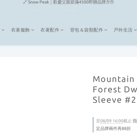
🔗 Snow Peak｜歡慶父親節滿4500即贈品牌方巾
🔗 Fjallraven｜上衣任選2件2480元
🎉On/HOKA 新品陸續上架
類
衣著服飾
衣著配件
背包＆袋類配件
戶外生活
🔗 Snow Peak｜歡慶父親節滿4500即贈品牌方巾
Mountai
Forest Dw
Sleeve #
至
08/09 16:00
截止
指
定品牌兩件再88折