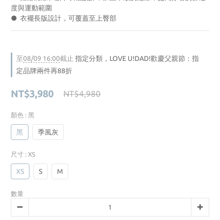
度與運動範圍
●  衣襬長版設計，可覆蓋至上臀部
至
08/09 16:00
截止
指定分類，LOVE U!DAD!歡慶父親節：指
定品牌兩件再88折
NT$3,980
NT$4,980
顏色
: 黑
黑
季風灰
尺寸
: XS
XS
S
M
數量