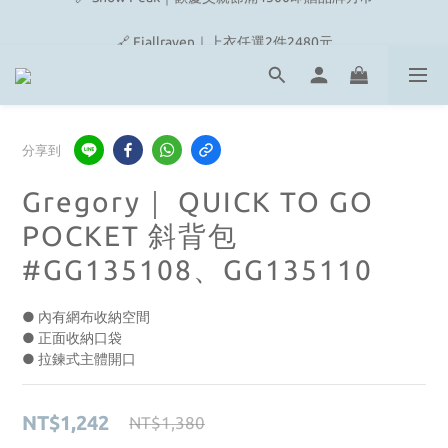
🔗 Snow Peak｜歡慶父親節滿4500即贈品牌方巾
🔗 Fjallraven｜上衣任選2件2480元
🎉On/HOKA 新品陸續上架
🔗 Snow Peak｜歡慶父親節滿4500即贈品牌方巾
分享到
Gregory｜ QUICK TO GO
POCKET 斜背包
#GG135108、GG135110
● 內有網布收納空間
● 正面收納口袋
● 拉鍊式主體開口
NT$1,242
NT$1,380