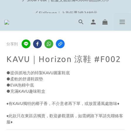
🔗 Snow Peak｜歡慶父親節滿4500即贈品牌方巾
🔗 Fjallraven｜上衣任選2件2480元
🎉On/HOKA 新品陸續上架
🔗 Snow Peak｜歡慶父親節滿4500即贈品牌方巾
分享到
KAVU｜Horizon 涼鞋 #F002
●提供抓地力的特製KAVU圖案鞋底
●柔軟的舒適鞋跟墊
●EVA泡棉中底
●充滿KAVU趣味鞋盒
♦︎有KAVU獨特的椰子香，不介意者再下單，或放置通風處散味♦︎
♦︎此款只在東區店獨賣，歡迎參觀選購，如需網路下單請先聯絡客
服♦︎