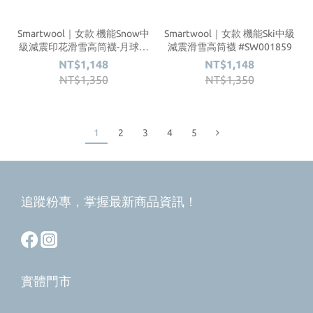
Smartwool｜女款 機能Snow中
Smartwool｜女款 機能Ski中級
級減震印花滑雪高筒襪-月球能
減震滑雪高筒襪 #SW001859
量 #SW002172
NT$1,148
NT$1,148
NT$1,350
NT$1,350
1
2
3
4
5
追蹤粉專，掌握最新商品資訊！
實體門市