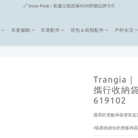
🔗 Snow Peak｜歡慶父親節滿4500即贈品牌方巾
🔗 Fjallraven｜上衣任選2件2480元
🎉On/HOKA 新品陸續上架
類
衣著服飾
衣著配件
背包＆袋類配件
戶外生活
🔗 Snow Peak｜歡慶父親節滿4500即贈品牌方巾
Trangi
攜行收納袋 
619102
適用於煮飯神器便當盒(小)
•隨易收納你的煮飯神