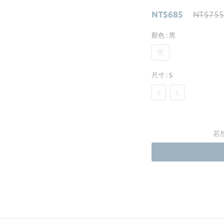
NT$685
NT$755
顏色
: 黑
黑
尺寸
: S
S
L
若