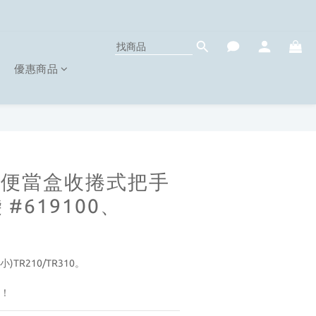
優惠商品
a｜ 便當盒收捲式把手
#619100、
TR210/TR310。
器！