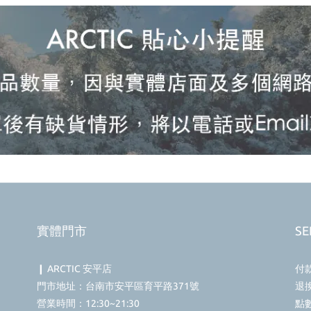
實體門市
SE
❙ ARCTIC 安平店
付
門市地址：台南市安平區育平路371號
退
營業時間：12:30~21:30
點