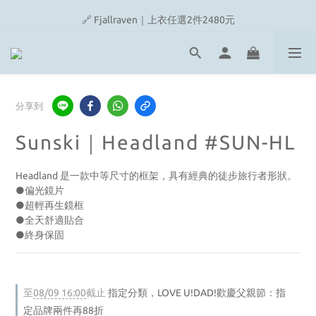
🔗 Snow Peak｜歡慶父親節滿4500即贈品牌方巾
🔗 Fjallraven｜上衣任選2件2480元
🎉On/HOKA 新品陸續上架
🔗 Snow Peak｜歡慶父親節滿4500即贈品牌方巾
分享到
Sunski｜Headland #SUN-HL
Headland 是一款中等尺寸的框架，具有經典的徒步旅行者形狀。
●偏光鏡片
●超輕再生鏡框
●全天舒適貼合
●終身保固
至
08/09 16:00
截止
指定分類，LOVE U!DAD!歡慶父親節：指
定品牌兩件再88折