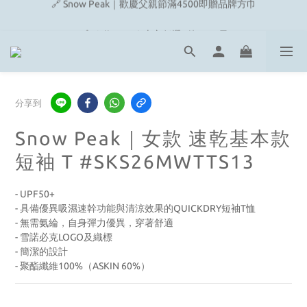
🔗 Snow Peak｜歡慶父親節滿4500即贈品牌方巾
🔗 Fjallraven｜上衣任選2件2480元
🎉On/HOKA 新品陸續上架
🔗 Snow Peak｜歡慶父親節滿4500即贈品牌方巾
分享到
Snow Peak｜女款 速乾基本款
短袖 T #SKS26MWTTS13
- UPF50+
- 具備優異吸濕速幹功能與清涼效果的QUICKDRY短袖T恤
- 無需氨綸，自身彈力優異，穿著舒適
- 雪諾必克LOGO及織標
- 簡潔的設計
- 聚酯纖維100%（ASKIN 60%）