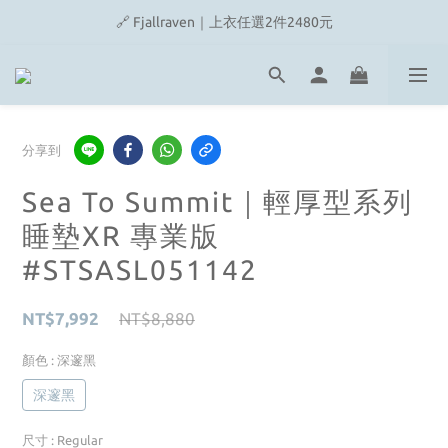
🔗 Snow Peak｜歡慶父親節滿4500即贈品牌方巾
🔗 Fjallraven｜上衣任選2件2480元
🎉On/HOKA 新品陸續上架
🔗 Snow Peak｜歡慶父親節滿4500即贈品牌方巾
分享到
Sea To Summit｜輕厚型系列
睡墊XR 專業版
#STSASL051142
NT$7,992
NT$8,880
顏色
: 深邃黑
深邃黑
尺寸
: Regular