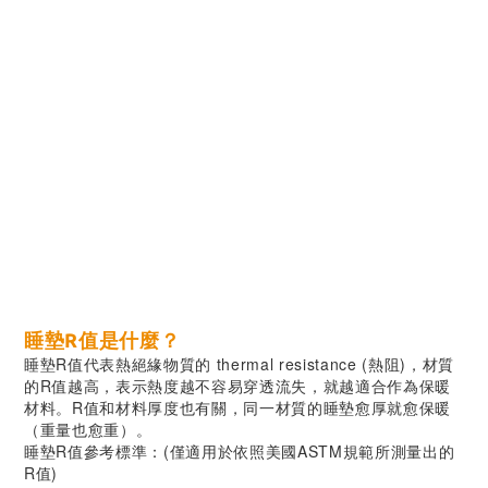
睡墊R值是什麼？
睡墊R值代表熱絕緣物質的 thermal resistance (熱阻)，材質
的R值越高，表示熱度越不容易穿透流失，就越適合作為保暖
材料。R值和材料厚度也有關，同一材質的睡墊愈厚就愈保暖
（重量也愈重）。
睡墊R值參考標準：(僅適用於依照美國ASTM規範所測量出的
R值)