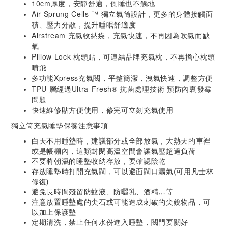
10cm厚度，安靜舒適，側睡也不觸地
Air Sprung Cells ™ 獨立氣筒設計，更多的身體接觸面
積、壓力分散，提升睡眠舒適度
Airstream 充氣收納袋，充氣快速，不再因為吹氣而缺
氧
Pillow Lock 枕頭貼，可連結品牌充氣枕，不再擔心枕頭
噴飛
多功能Xpress充氣閥，平整簡潔，洩氣快速，調整方便
TPU 層經過Ultra-Fresh® 抗菌處理技術 預防內裏發霉
問題
快速維修貼方便使用，修完可立刻充氣使用
獨立筒充氣睡墊保養注意事項
白天不用睡墊時，建議部分或全部放氣，大熱天的車裡
或是帳棚內，這類封閉高溫空間會讓氣壓超過負荷
不要將朝濕的睡墊收納存放，要確認陰乾
存放睡墊時打開充氣閥，可以避面閥口漏氣(可用凡士林
修復)
避免長時間殘留防蚊液、防曬乳、酒精…等
注意放置睡墊處的尖石或可能造成刺破的尖銳物品，可
以加上保護墊
定期清洗，禁止任何水份進入睡墊，閥門要關好