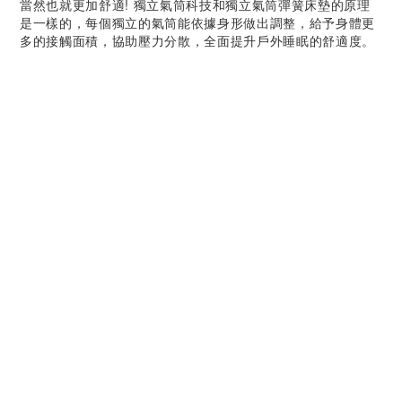
當然也就更加舒適! 獨立氣筒科技和獨立氣筒彈簧床墊的原理
是一樣的，每個獨立的氣筒能依據身形做出調整，給予身體更
多的接觸面積，協助壓力分散，全面提升戶外睡眠的舒適度。