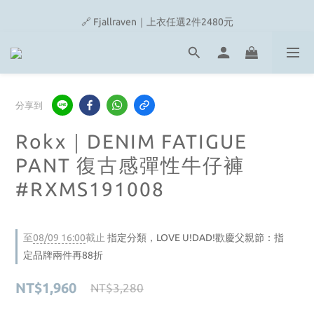
🔗 Snow Peak｜歡慶父親節滿4500即贈品牌方巾
🔗 Fjallraven｜上衣任選2件2480元
🎉On/HOKA 新品陸續上架
🔗 Snow Peak｜歡慶父親節滿4500即贈品牌方巾
分享到
Rokx｜DENIM FATIGUE
PANT 復古感彈性牛仔褲
#RXMS191008
至
08/09 16:00
截止
指定分類，LOVE U!DAD!歡慶父親節：指
定品牌兩件再88折
NT$1,960
NT$3,280