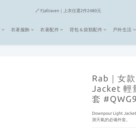
🔗 Snow Peak｜歡慶父親節滿4500即贈品牌方巾
🔗 Fjallraven｜上衣任選2件2480元
🎉On/HOKA 新品陸續上架
類
衣著服飾
衣著配件
背包＆袋類配件
戶外生活
🔗 Snow Peak｜歡慶父親節滿4500即贈品牌方巾
Rab｜女款 
Jacket
套 #QWG
Downpour Light
測天氣的必備外套。