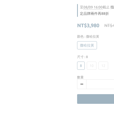
至
08/09 16:00
截止
指
定品牌兩件再88折
NT$3,980
NT$4
顏色
: 撒哈拉黃
撒哈拉黃
尺寸
: 8
8
10
12
數量