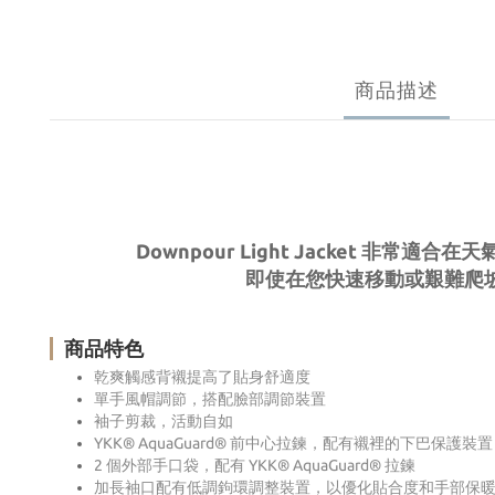
商品描述
Downpour Light Jacket 
即使在您快速移動或艱難爬
商品特色
乾爽觸感背襯提高了貼身舒適度
單手風帽調節，搭配臉部調節裝置
袖子剪裁，活動自如
YKK® AquaGuard® 前中心拉鍊，配有襯裡的下巴保護裝
2 個外部手口袋，配有 YKK® AquaGuard® 拉鍊
加長袖口配有低調鉤環調整裝置，以優化貼合度和手部保