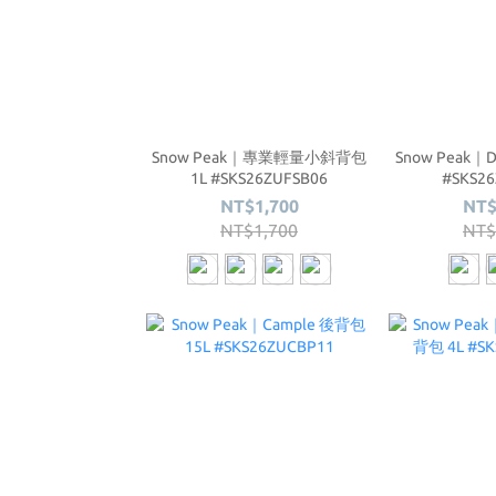
Snow Peak｜專業輕量小斜背包
Snow Peak｜D
1L #SKS26ZUFSB06
#SKS2
NT$1,700
NT$
NT$1,700
NT$