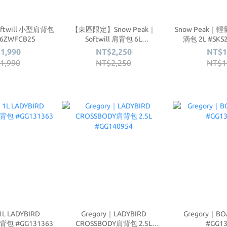
oftwill 小型肩背包
【東區限定】Snow Peak｜
Snow Peak｜輕量
26ZWFCB25
Softwill 肩背包 6L
滴包 2L #SKS
#SKS26ZWFCB24
1,990
NT$2,250
NT$1
1,990
NT$2,250
NT$1
1L LADYBIRD
Gregory｜LADYBIRD
Gregory｜BO
背包 #GG131363
CROSSBODY肩背包 2.5L
#GG13