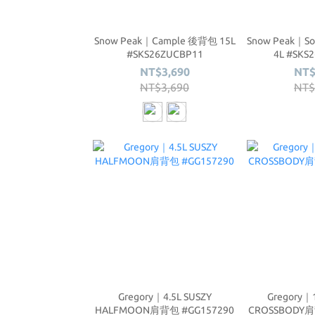
Snow Peak｜Cample 後背包 15L
Snow Peak｜S
#SKS26ZUCBP11
4L #SKS
NT$3,690
NT$
NT$3,690
NT$
Gregory｜4.5L SUSZY
Gregory｜
HALFMOON肩背包 #GG157290
CROSSBODY肩