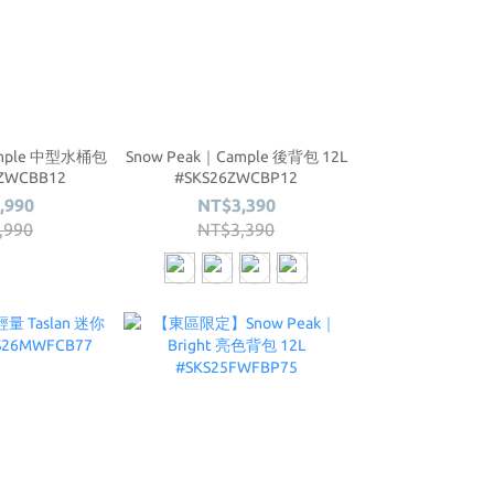
ample 中型水桶包
Snow Peak｜Cample 後背包 12L
6ZWCBB12
#SKS26ZWCBP12
,990
NT$3,390
,990
NT$3,390