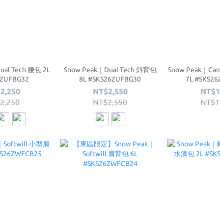
ual Tech 腰包 2L
Snow Peak｜Dual Tech 斜背包
Snow Peak｜C
6ZUFBG32
8L #SKS26ZUFBG30
7L #SKS2
2,250
NT$2,550
NT$1
2,250
NT$2,550
NT$1