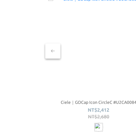
Ciele｜GOCap Icon CircleC #U2CA008
NT$2,412
NT$2,680