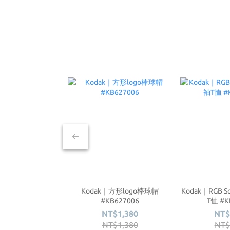
Kodak｜方形logo棒球帽
Kodak｜RGB 
#KB627006
T恤 #K
NT$1,380
NT$
NT$1,380
NT$