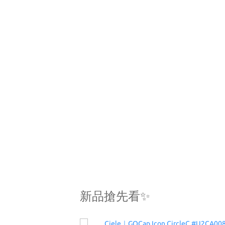
新品搶先看✨