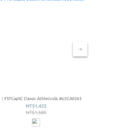
e｜FSTCapSC Classic AthleticsSL #U2CA0263
Ciele｜WWM26 GO
NT$1,422
N
NT$1,580
N