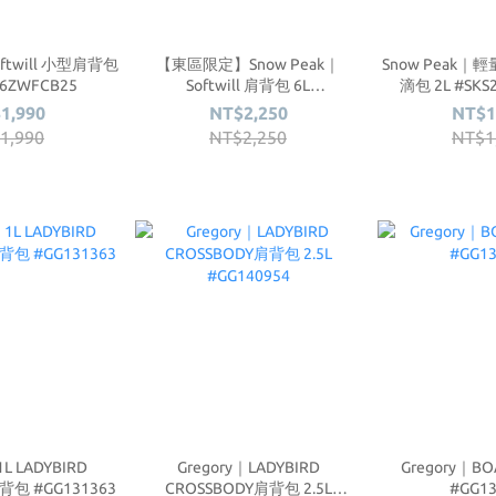
oftwill 小型肩背包
【東區限定】Snow Peak｜
Snow Peak｜輕量
26ZWFCB25
Softwill 肩背包 6L
滴包 2L #SKS
#SKS26ZWFCB24
1,990
NT$2,250
NT$1
1,990
NT$2,250
NT$1
1L LADYBIRD
Gregory｜LADYBIRD
Gregory｜BO
背包 #GG131363
CROSSBODY肩背包 2.5L
#GG13