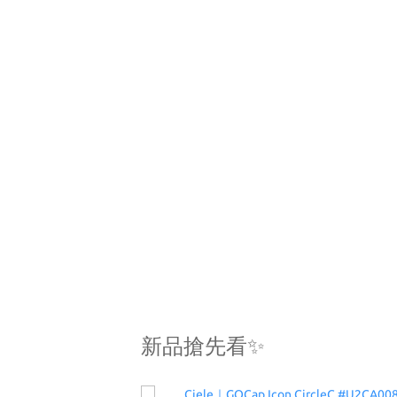
新品搶先看✨