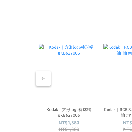
Kodak｜方形logo棒球帽
Kodak｜RGB 
#KB627006
T恤 #K
NT$1,380
NT$
NT$1,380
NT$