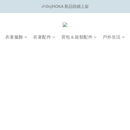
🔗 Snow Peak｜歡慶父親節滿4500即贈品牌方巾
🎉On/HOKA 新品陸續上架
🔗 Snow Peak｜歡慶父親節滿4500即贈品牌方巾
衣著服飾
衣著配件
背包＆袋類配件
戶外生活