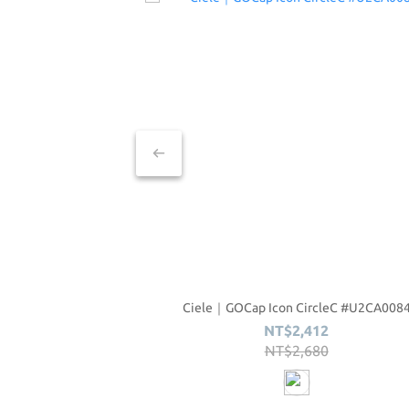
Ciele｜GOCap Icon CircleC #U2CA008
NT$2,412
NT$2,680