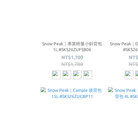
Snow Peak｜專業輕量小斜背包
Snow Peak｜D
1L #SKS26ZUFSB06
#SKS2
NT$1,700
NT$
NT$1,700
NT$