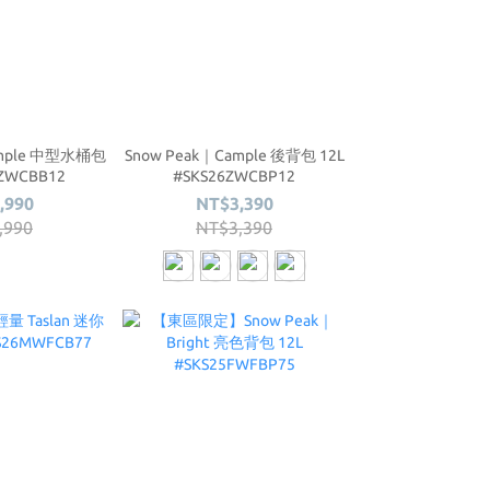
ample 中型水桶包
Snow Peak｜Cample 後背包 12L
6ZWCBB12
#SKS26ZWCBP12
,990
NT$3,390
,990
NT$3,390