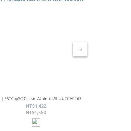
e｜FSTCapSC Classic AthleticsSL #U2CA0263
Ciele｜WWM26 GO
NT$1,422
N
NT$1,580
N