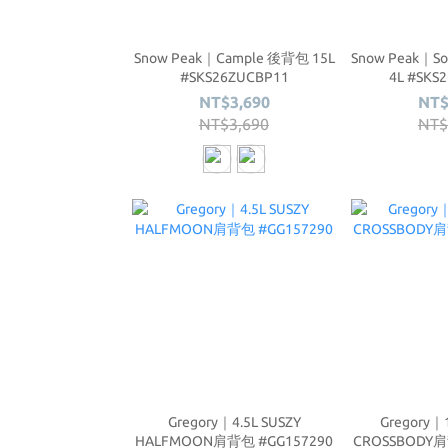
Snow Peak｜Cample 後背包 15L
Snow Peak｜S
#SKS26ZUCBP11
4L #SKS
NT$3,690
NT$
NT$3,690
NT$
Gregory｜4.5L SUSZY
Gregory｜
HALFMOON肩背包 #GG157290
CROSSBODY肩