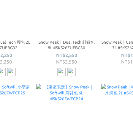
ual Tech 腰包 2L
Snow Peak｜Dual Tech 斜背包
Snow Peak｜C
6ZUFBG32
8L #SKS26ZUFBG30
7L #SKS2
2,250
NT$2,550
NT$1
2,250
NT$2,550
NT$1