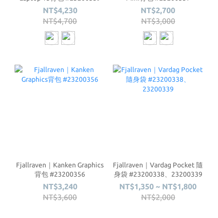
NT$4,230
NT$2,700
NT$4,700
NT$3,000
Fjallraven｜Kanken Graphics
Fjallraven｜Vardag Pocket 隨
背包 #23200356
身袋 #23200338、23200339
NT$3,240
NT$1,350 ~ NT$1,800
NT$3,600
NT$2,000