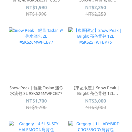
#SKS26ZWFCB24
NT$1,990
NT$2,250
NT$1,990
NT$2,250
Snow Peak｜輕量 Taslan 迷你
【東區限定】Snow Peak｜
水滴包 2L #SKS26MWFCB77
Bright 亮色背包 12L
#SKS25FWFBP75
NT$1,700
NT$3,000
NT$1,700
NT$3,000