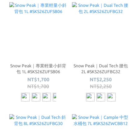
Snow Peak｜專業輕量小斜背
Snow Peak｜Dual Tech 腰包
包 1L #SKS26ZUFSB06
2L #SKS26ZUFBG32
NT$1,700
NT$2,250
NT$1,700
NT$2,250