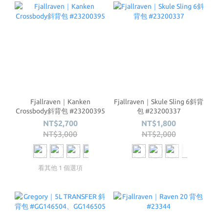
Fjallraven｜Kanken
Fjallraven｜Skule Sling 6斜背
Crossbody斜背包 #23200395
包 #23200337
NT$2,700
NT$1,800
NT$3,000
NT$2,000
看其他 1 個選項