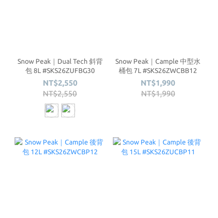
Snow Peak｜Dual Tech 斜背
Snow Peak｜Cample 中型水
包 8L #SKS26ZUFBG30
桶包 7L #SKS26ZWCBB12
NT$2,550
NT$1,990
NT$2,550
NT$1,990