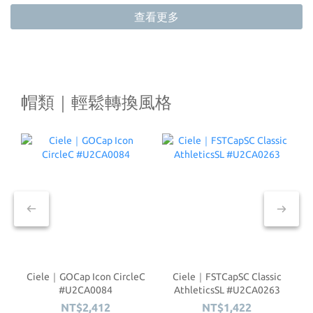
查看更多
帽類｜輕鬆轉換風格
Ciele｜GOCap Icon CircleC
Ciele｜FSTCapSC Classic
#U2CA0084
AthleticsSL #U2CA0263
NT$2,412
NT$1,422