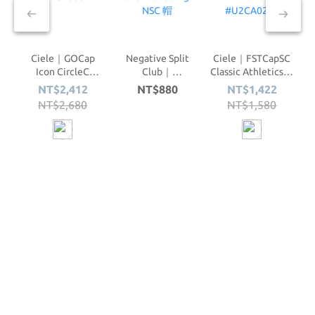
Ciele｜GOCap
Negative Split
Ciele｜FSTCapSC
Icon CircleC
Club｜
Classic AthleticsSL
#U2CA0084
Performance Light
#U2CA0263
NT$2,412
NT$880
NT$1,422
NSC 帽
NT$2,680
NT$1,580