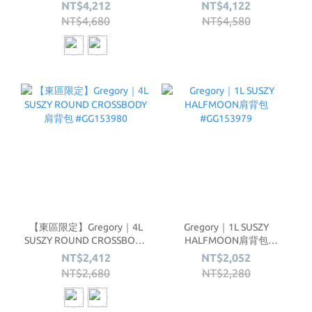
NT$4,212
NT$4,122
NT$4,680
NT$4,580
【東區限定】Gregory｜4L
Gregory｜1L SUSZY
SUSZY ROUND CROSSBODY
HALFMOON肩背包
肩背包 #GG153980
#GG153979
NT$2,412
NT$2,052
NT$2,680
NT$2,280