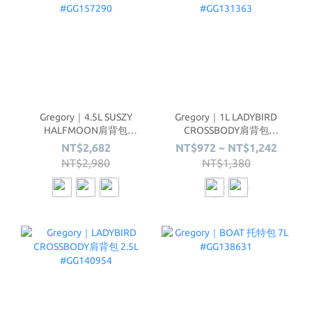
Gregory｜4.5L SUSZY
Gregory｜1L LADYBIRD
HALFMOON肩背包
CROSSBODY肩背包
#GG157290
#GG131363
NT$2,682
NT$972 ~ NT$1,242
NT$2,980
NT$1,380