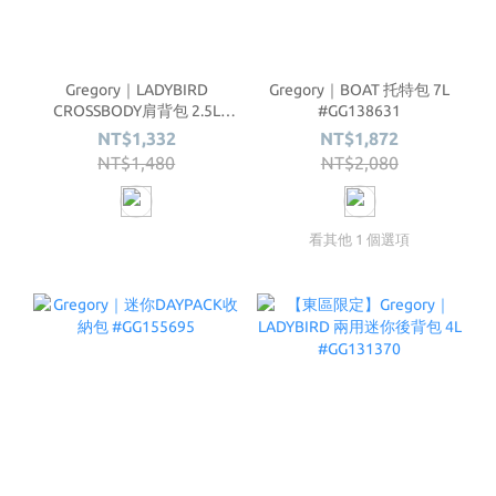
Gregory｜LADYBIRD
Gregory｜BOAT 托特包 7L
CROSSBODY肩背包 2.5L
#GG138631
#GG140954
NT$1,332
NT$1,872
NT$1,480
NT$2,080
看其他 1 個選項