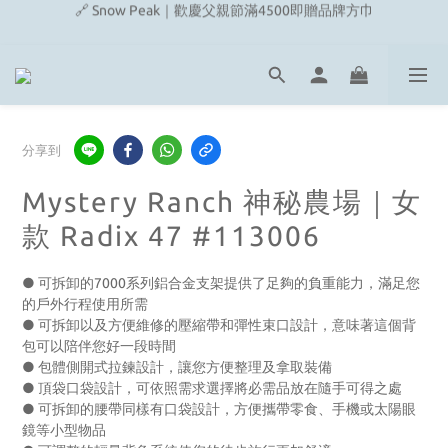
🔗 Snow Peak｜歡慶父親節滿4500即贈品牌方巾
🔗 Fjallraven｜上衣任選2件2480元
🎉On/HOKA 新品陸續上架
🔗 Snow Peak｜歡慶父親節滿4500即贈品牌方巾
分享到
Mystery Ranch 神秘農場｜女
款 Radix 47 #113006
● 可拆卸的7000系列鋁合金支架提供了足夠的負重能力，滿足您
的戶外行程使用所需
● 可拆卸以及方便維修的壓縮帶和彈性束口設計，意味著這個背
包可以陪伴您好一段時間
● 包體側開式拉鍊設計，讓您方便整理及拿取裝備
● 頂袋口袋設計，可依照需求選擇將必需品放在隨手可得之處
● 可拆卸的腰帶同樣有口袋設計，方便攜帶零食、手機或太陽眼
鏡等小型物品