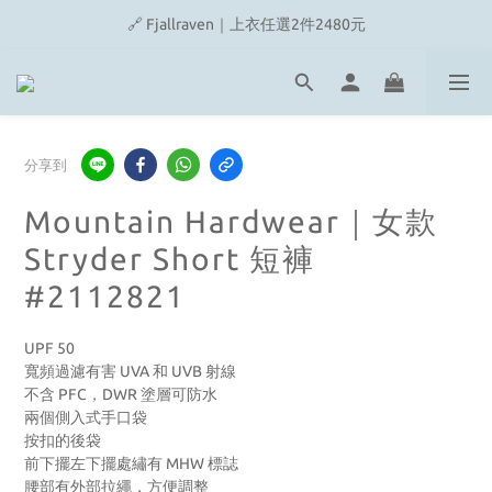
🔗 Snow Peak｜歡慶父親節滿4500即贈品牌方巾
🔗 Fjallraven｜上衣任選2件2480元
🎉On/HOKA 新品陸續上架
🔗 Snow Peak｜歡慶父親節滿4500即贈品牌方巾
分享到
Mountain Hardwear｜女款
Stryder Short 短褲
#2112821
UPF 50
寬頻過濾有害 UVA 和 UVB 射線
不含 PFC，DWR 塗層可防水
兩個側入式手口袋
按扣的後袋
前下擺左下擺處繡有 MHW 標誌
腰部有外部拉繩，方便調整