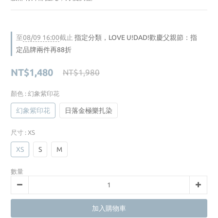
至
08/09 16:00
截止
指定分類，LOVE U!DAD!歡慶父親節：指
定品牌兩件再88折
NT$1,480
NT$1,980
顏色
: 幻象紫印花
幻象紫印花
日落金極樂扎染
尺寸
: XS
XS
S
M
數量
加入購物車