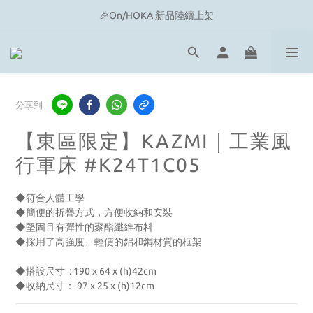
🔗 Snow Peak｜歡慶父親節滿4500即贈品牌方巾
🎉On/HOKA 新品陸續上架
🔗 Snow Peak｜歡慶父親節滿4500即贈品牌方巾
分享到
【東區限定】KAZMI｜工業風
行軍床 #K24T1C05
◆符合人體工學
◆簡便的折疊方式，方便收納和安裝
◆堅固且有彈性的聚酯纖維布料
◆採用了高強度、輕便的鋁和鋼材質的框架
◆搭設尺寸  : 190 x 64 x (h)42cm  
◆收納尺寸： 97 x 25 x (h)12cm