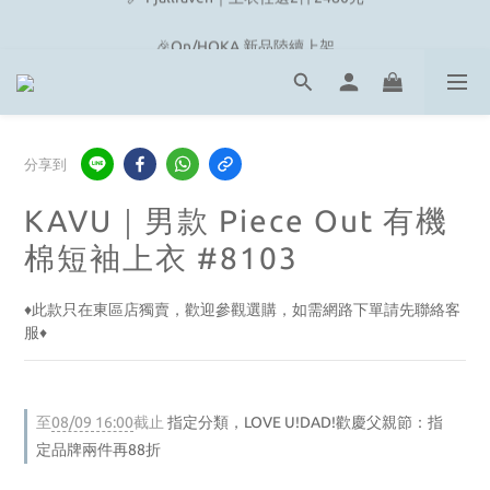
🔗 Snow Peak｜歡慶父親節滿4500即贈品牌方巾
🎉On/HOKA 新品陸續上架
🔗 Snow Peak｜歡慶父親節滿4500即贈品牌方巾
分享到
KAVU｜男款 Piece Out 有機
棉短袖上衣 #8103
♦︎此款只在東區店獨賣，歡迎參觀選購，如需網路下單請先聯絡客
服♦︎
至
08/09 16:00
截止
指定分類，LOVE U!DAD!歡慶父親節：指
定品牌兩件再88折