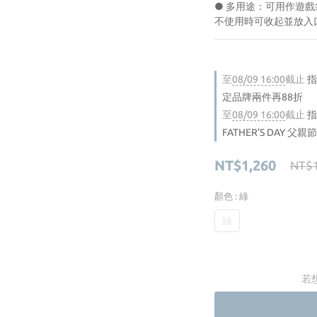
● 多用途：可用作遊
不使用時可收起並放入
至
08/09 16:00
截止
指
定品牌兩件再88折
至
08/09 16:00
截止
指
FATHER’S DAY 父
NT$1,260
NT$1
顏色
: 綠
綠
若