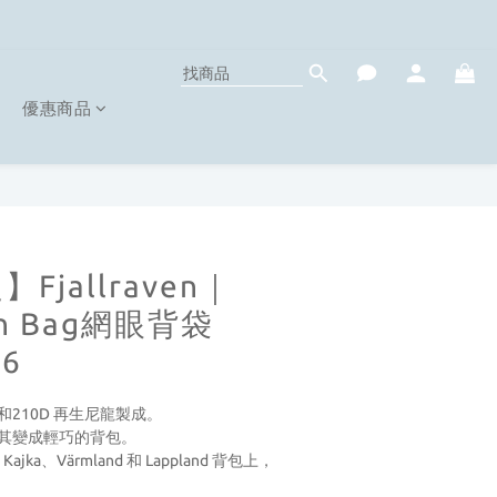
優惠商品
Fjallraven｜
esh Bag網眼背袋
46
和210D 再生尼龍製成。
使其變成輕巧的背包。
ajka、Värmland 和 Lappland 背包上，