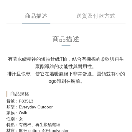
商品描述
送貨及付款方式
商品描述
有著永續精神的短袖針織T恤，結合有機棉的柔軟與再生
聚酯纖維的功能性與耐用性。
排汗且快乾，使它在溫暖氣候下非常舒適。圓領並有小的
logo印刷在胸前。
商品規格
貨號：F83513
類型：Everyday Outdoor
家族：Övik
性別：女
特點：有機棉、再生聚酯纖維
材質：60% cotton, 40% polyester