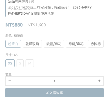
定品牌兩件再88折
至
08/09 16:00
截止
指定分類，Fjallraven｜2026HAPPY
FATHER’S DAY 父親節優惠活動
NT$880
NT$1,600
顏色
: 粉筆白
粉筆白
乾燥玫瑰
靛藍/麻花
綠鏽/麻花
赤陶棕
尺寸
: XS
XS
S
M
數量
加入購物車