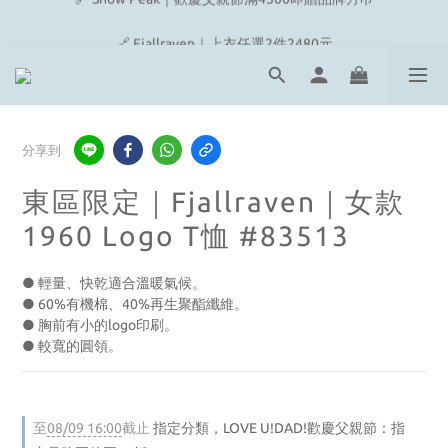
🔗 Snow Peak｜歡慶父親節滿4500即贈品牌方巾
🔗 Fjallraven｜上衣任選2件2480元
🎉On/HOKA 新品陸續上架
🔗 Snow Peak｜歡慶父親節滿4500即贈品牌方巾
分享到
東區限定｜Fjallraven｜女款
1960 Logo T恤 #83513
● 輕量、快乾適合溫暖氣候。
● 60%有機棉、40%再生聚酯纖維。
● 胸前有小的logo印刷。
● 較寬的圓領。
至
08/09 16:00
截止
指定分類，LOVE U!DAD!歡慶父親節：指