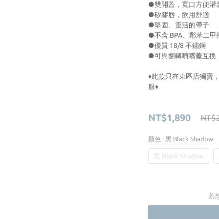
●雙開蓋，寬口方便灌
●矽膠唇，飲用舒適
●堅固、靈活的帶子
●不含 BPA、鄰苯二
●優質 18/8 不鏽鋼
●可與翻轉噴嘴蓋互換
♦︎此款只在東區店獨
服♦︎
NT$1,890
NT$2
顏色
: 黑 Black Shadow
黑 Black Shadow
若