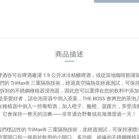
商品描述
鋼啤酒壺可在啤酒廠灌 1.9 公升冰冷精釀啤酒，或從當地咖啡館
們的 TriMax® 三重隔熱技術，經過真空隔熱並經過測試，可保
拆卸的不銹鋼種植器浸泡器，因此您可以選擇在您的飲料中添加
是茶愛好者，請在泡茶器中倒入茶葉，THE BOSS 會將您的茶泡
在種植器中倒入一些葡萄酒，加入橙子、酸橙、菠蘿片，享受清
它會保持一整天的涼爽——非常適合野餐或在海灘度過一天！
們標誌性的 TriMax® 三重隔熱技術，並經過測試，可保持液體冷藏
的寬開口和一個易於飲用的小開口。多功能、絕緣的不銹鋼種植