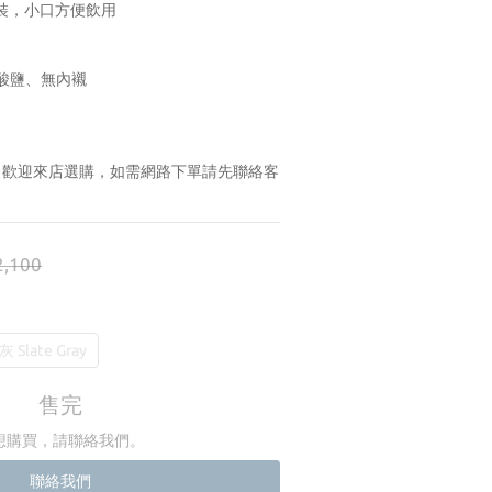
裝，小口方便飲用
甲酸鹽、無內襯
賣，歡迎來店選購，如需網路下單請先聯絡客
,100
灰 Slate Gray
售完
想購買，請聯絡我們。
聯絡我們