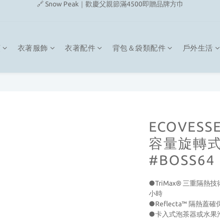
🔗 Snow Peak｜歡慶父親節滿4500即贈品牌方巾
🔗 Fjallraven｜上衣任選2件2480元
🎉On/HOKA 新品陸續上架
類
衣著服飾
衣著配件
背包＆袋類配件
戶外生活
🔗 Snow Peak｜歡慶父親節滿4500即贈品牌方巾
ECOVESSE
容量旋轉
#BOSS64
●TriMax® 三重隔熱
小時
●Reflecta™ 隔熱
●卡入式泡茶器或水果