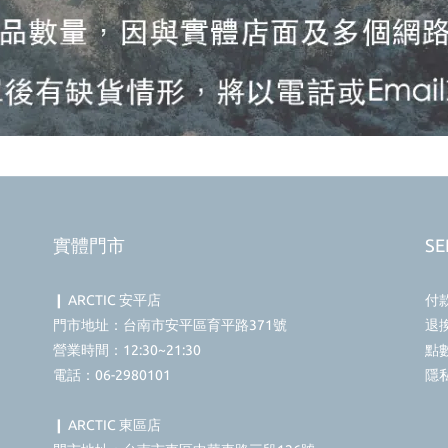
實體門市
SE
❙ ARCTIC 安平店
付
門市地址：台南市安平區育平路371號
退
營業時間：12:30~21:30
點
電話：06-2980101
隱
❙ ARCTIC 東區店