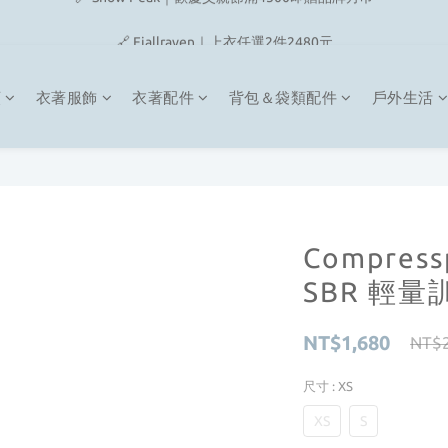
🔗 Snow Peak｜歡慶父親節滿4500即贈品牌方巾
🔗 Fjallraven｜上衣任選2件2480元
🎉On/HOKA 新品陸續上架
類
衣著服飾
衣著配件
背包＆袋類配件
戶外生活
🔗 Snow Peak｜歡慶父親節滿4500即贈品牌方巾
Compres
SBR 輕量訓
NT$1,680
NT$2
尺寸
: XS
XS
S