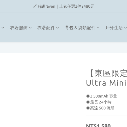
🔗 Snow Peak｜歡慶父親節滿4500即贈品牌方巾
🎉On/HOKA 新品陸續上架
🔗 Snow Peak｜歡慶父親節滿4500即贈品牌方巾
類
衣著服飾
衣著配件
背包＆袋類配件
戶外生活
【東區限定】
Ultra Mi
◆3,500mAh 容量
◆最長 24小時
◆高達 500 流明
NT$1,580