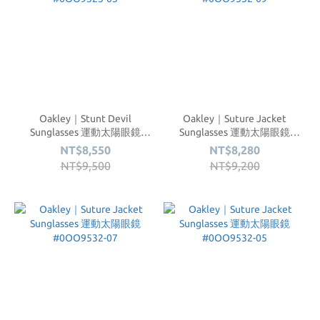
Oakley｜Stunt Devil
Oakley｜Suture Jacket
Sunglasses 運動太陽眼鏡
Sunglasses 運動太陽眼鏡
#0OO9525-03
#0OO9532-09
NT$8,550
NT$8,280
NT$9,500
NT$9,200