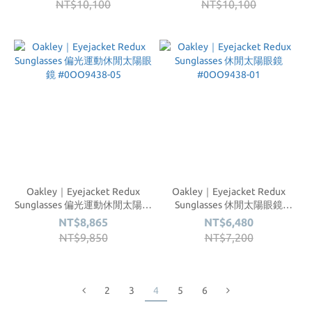
NT$10,100
NT$10,100
Oakley｜Eyejacket Redux
Oakley｜Eyejacket Redux
Sunglasses 偏光運動休閒太陽眼
Sunglasses 休閒太陽眼鏡
鏡 #0OO9438-05
#0OO9438-01
NT$8,865
NT$6,480
NT$9,850
NT$7,200
2
3
4
5
6