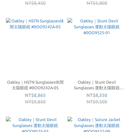
NT$8,450
NT$5,800
Oakley｜HSTN Sunglasses休閒
Oakley｜Stunt Devil
太陽眼鏡 #0OO9242A-05
Sunglasses 運動太陽眼鏡
#0OO9525-01
NT$8,865
NT$8,550
NT$9,850
NT$9,500