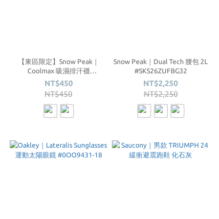
【東區限定】Snow Peak｜
Snow Peak｜Dual Tech 腰包 2L
Coolmax 吸濕排汗襪
#SKS26ZUFBG32
#SKS26ZUTSO89
NT$450
NT$2,250
NT$450
NT$2,250