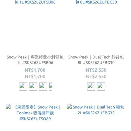
Snow Peak｜專業輕量小斜背包
Snow Peak｜Dual Tech 斜背包
1L #SKS26ZUFSB06
8L #SKS26ZUFBG30
NT$1,700
NT$2,550
NT$1,700
NT$2,550